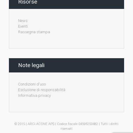
Risorse
News
Eventi
Rassegna stampa
Note legali
Condizioni d'uso
Esclusione di responsabilità
Informativa privacy
© 2015 | ARCI ACONE APS | Codice fiscale 04596250482 | Tutti i diritti
riservati