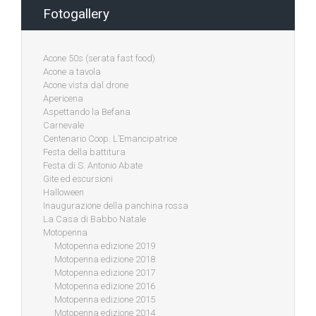
Fotogallery
Acone 50s (serata fast food)
Acone a tavola
Acone vista dal drone
Apericena
Aspettando la Befana
Carnevale
Centenario Coop. L’Emancipatrice
Festa della battitura
Festa di S. Antonio Abate
Gite ed escursioni
Halloween
Inaugurazione della panchina rossa
La Casa di Babbo Natale
Motopenna
Motopenna edizione 2019
Motopenna edizione 2018
Motopenna edizione 2017
Motopenna edizione 2016
Motopenna edizione 2015
Motopenna edizione 2014