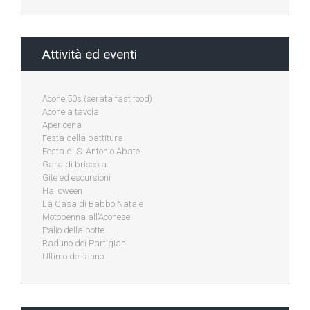
Attività ed eventi
Acone 50s (serata fast food)
Acone a tavola
Apericena
Festa della battitura
Festa di S. Antonio Abate
Gara di briscola
Gite ed escursioni
Halloween
La Casa di Babbo Natale
Motopenna all’Aconese
Palio della botte
Raduno dei Partigiani
Ultimo dell’anno