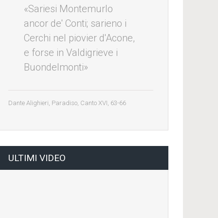
«Sariesi Montemurlo
ancor de' Conti; sarieno i
Cerchi nel piovier d'Acone,
e forse in Valdigrieve i
Buondelmonti»
Dante Alighieri, Paradiso, Canto XVI, 63-66
ULTIMI VIDEO