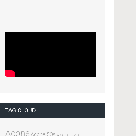
TAG CLOUD
Acone
Acone 50s
Acone a tavola