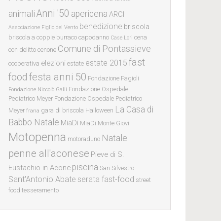
Anni '50
animali
apericena
ARCI
benedizione
briscola
Associazione Figlio del Vento
briscola a coppie
burraco
capodanno
cena
Case Lori
Comune di Pontassieve
con delitto
cenone
fast
estate 2015
elezioni
cooperativa
estate
festa anni 50
food
Fondazione Fagioli
Fondazione Ospedale
Fondazione Niccolò Galli
Pediatrico Meyer
Fondazione Ospedale Pediatrico
La Casa di
Meyer
gara di briscola
Halloween
frana
Babbo Natale
MiaDi
MiaDi
Monte Giovi
Motopenna
Natale
motoraduno
penne all'aconese
Pieve di S.
piscina
Eustachio in Acone
San Silvestro
Sant'Antonio Abate
serata fast-food
street
food
tesseramento