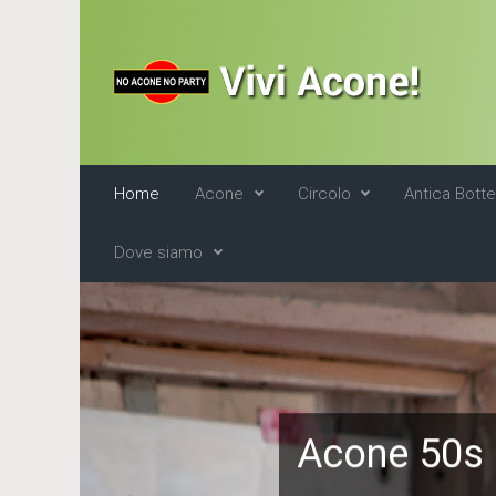
Skip to main content
Home
Acone
Circolo
Antica Bott
Dove siamo
Acone 50s