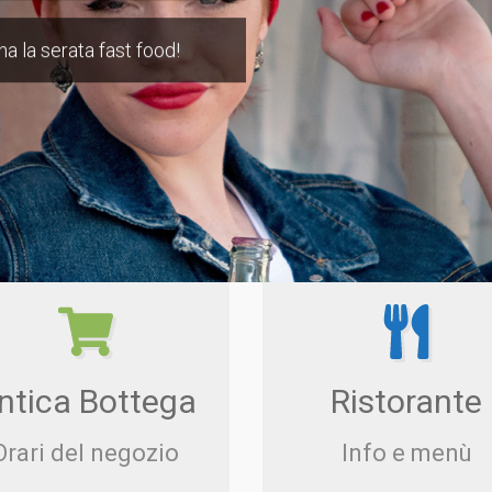
a la serata fast food!
ntica Bottega
Ristorante
Orari del negozio
Info e menù