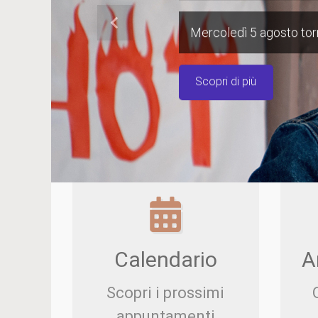
Precedente
Mercoledì 5 agosto torn
Scopri di più
Calendario
A
Scopri i prossimi
appuntamenti