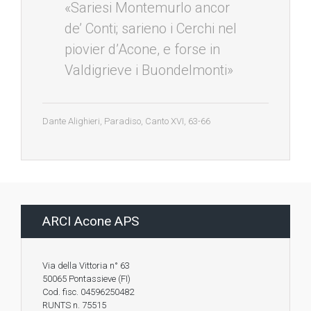
«Sariesi Montemurlo ancor
de’ Conti; sarieno i Cerchi nel
piovier d’Acone, e forse in
Valdigrieve i Buondelmonti»
Dante Alighieri, Paradiso, Canto XVI, 63-66
ARCI Acone APS
Via della Vittoria n° 63
50065 Pontassieve (FI)
Cod. fisc. 04596250482
RUNTS n. 75515