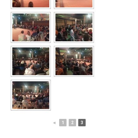
◄
1
2
3