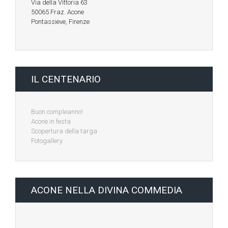
Via della Vittoria 63
50065 Fraz. Acone
Pontassieve, Firenze
IL CENTENARIO
Buon compleanno!
Acone in festa
Scopertura della targa
Fotogallery
ACONE NELLA DIVINA COMMEDIA